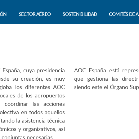
IÓN
SECTOR AÉREO
SOSTENIBILIDAD
COMITÉS DE A
 España, cuya presidencia
AOC España está represe
esde su creación, es muy
que gestiona las direct
loba los diferentes AOC
siendo este el Órgano Su
locales de los aeropuertos
 coordinar las acciones
olectiva en todos aquellos
tando la asistencia técnica
ómicos y organizativos, así
conjuntas necesarias.