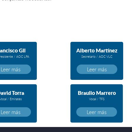
ancisco Gil
Alberto Martínez
residente / AOC LPA
Secretario / AOC VLC
Leer más
Leer más
avid Torra
Braulio Marrero
Vocal / Emirates
Vocal / TFS
Leer más
Leer más