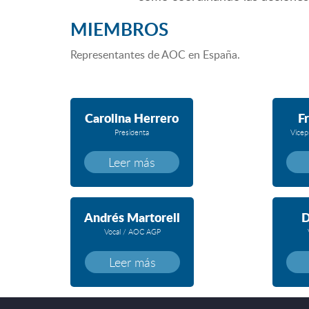
MIEMBROS
Representantes de AOC en España.
Carolina Herrero
Fr
Presidenta
Vicep
Leer más
Andrés Martorell
D
Vocal / AOC AGP
Leer más