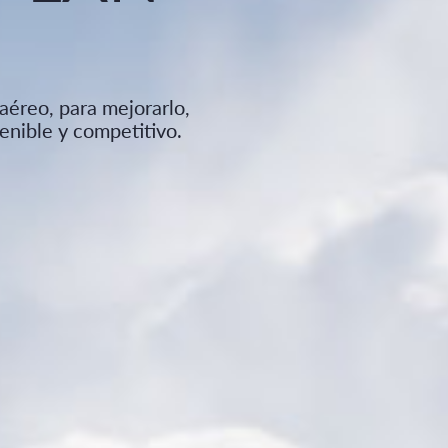
aéreo, para mejorarlo,
tenible y competitivo.