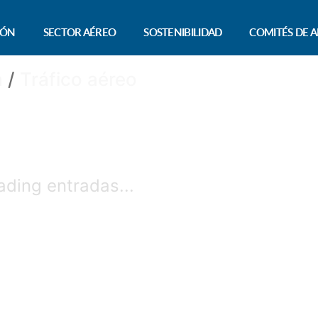
IÓN
SECTOR AÉREO
SOSTENIBILIDAD
COMITÉS DE A
a
/
Tráfico aéreo
ading entradas...