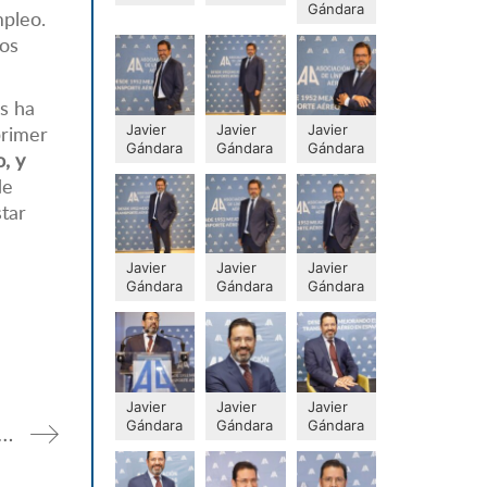
Gándara
mpleo.
los
es ha
Javier
Javier
Javier
primer
Gándara
Gándara
Gándara
, y
de
star
Javier
Javier
Javier
Gándara
Gándara
Gándara
Javier
Javier
Javier
Gándara
Gándara
Gándara
t de antígenos como alternativa al PCR después de que la Comisión Europea admita esta prueba