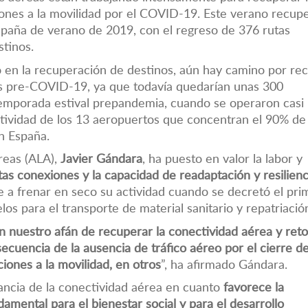
ciones a la movilidad por el COVID-19. Este verano recup
ampaña de verano de 2019, con el regreso de 376 rutas
stinos.
en la recuperación de destinos, aún hay camino por rec
pos pre-COVID-19, ya que todavía quedarían unas 300
temporada estival prepandemia, cuando se operaron casi
ctividad de los 13 aeropuertos que concentran el 90% de 
n España.
reas (ALA),
Javier Gándara
, ha puesto en valor la labor y
as conexiones y la capacidad de readaptación y resilien
e a frenar en seco su actividad cuando se decretó el pri
s para el transporte de material sanitario y repatriació
 nuestro afán de recuperar la conectividad aérea y ret
cuencia de la ausencia de tráfico aéreo por el cierre d
ciones a la movilidad, en otros
”, ha afirmado Gándara.
tancia de la conectividad aérea en cuanto
favorece la
damental para el bienestar social y para el desarrollo