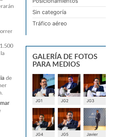
Posicionamientos
erarán
Sin categoría
Tráfico aéreo
orrer
 1.500
la
GALERÍA DE FOTOS
PARA MEDIOS
cia
de
mer
n.
JG1
JG2
JG3
omar
e
JG4
JG5
Javier