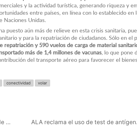
omerciales y la actividad turística, generando riqueza y e
portunidades entre países, en línea con lo establecido en 
de Naciones Unidas.
ha puesto aún más de relieve en esta crisis sanitaria, pu
anitario y para la repatriación de ciudadanos. Sólo en el 
e repatriación y 590 vuelos de carga de material sanitario
ansportado más de 1,4 millones de vacunas
, lo que pone 
contribución del transporte aéreo para favorecer el biene
conectividad
volar
ALA advierte de que la campaña de verano está en riesgo ante la falta de un plan de vacunación para las tripulaciones
ALA reclama el uso de tes