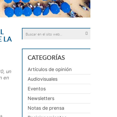
L
Search
for:
E LA
CATEGORÍAS
Artículos de opinión
0, un
on en
Audiovisuales
Eventos
Newsletters
Notas de prensa
la