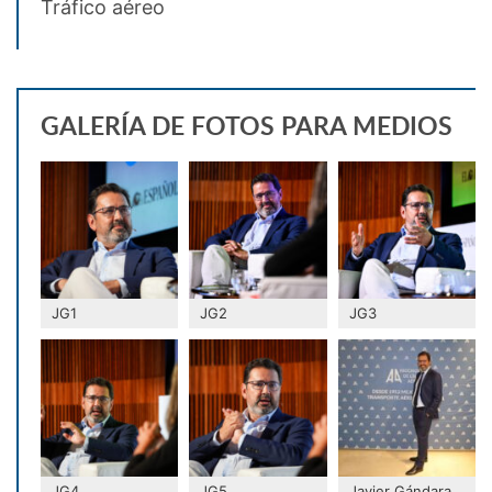
Tráfico aéreo
GALERÍA DE FOTOS PARA MEDIOS
JG1
JG2
JG3
JG4
JG5
Javier Gándara